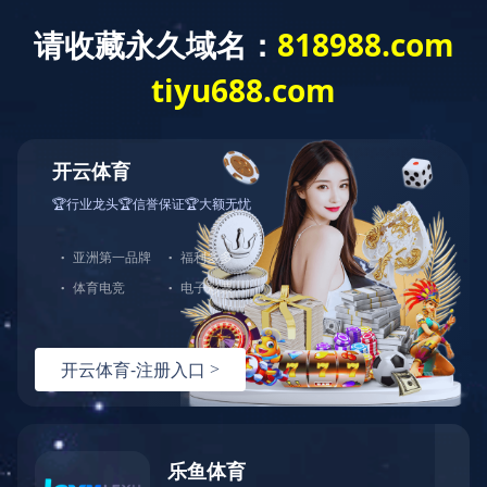
华体会体育官方网站
华体会体育官方网站-华体会体育(中国)