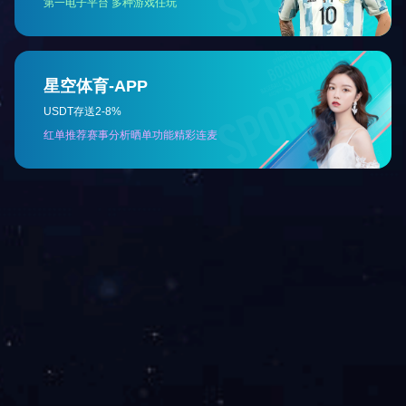
此次试产充分结合韩国泡菜盐“短、平、快”和大粒原盐“新、深、长
场对高端日晒盐的消费需求，也进一步丰富了公司产品结构，提升了资
低钠盐与高端日晒盐的协同布局，既体现了公司对市场细分需求的精
探索原盐产品高端化、多元化发展路径。
TAG：
高品质
年首
晒盐
成功
试产
2026
盐场
投资
所属
上一篇：
银山食盐公司顺利通过2026年绿色食品验收
下一篇：
昆明盐矿60万吨/年制盐节能降碳技术改造项目开工
+关于我们
+产品中心
+工
认识我们
除沫器
制盐
联系我们
蒸发器
污水
在线留言
干燥设备