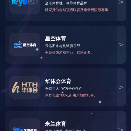
当前位置：
华体会体育官方网站
相关栏目
三友纯碱：深挖设备潜力 精准
【湘渝盐化】多措并举齐发力 
关于我们
华体会体育官方网站
产品中心
热门资讯
古代的盐竟然是苦的！制盐...
设备管理三大痛点解决方案...
最全面的石油化工压力管道...
热烈庆祝2019年全国多品种...
详解蒸发结晶设备精准操作...